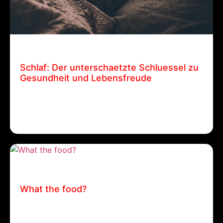
21 Februar, 2025
Patrick Ehrenberger
Schlaf: Der unterschaetzte Schluessel zu
Gesundheit und Lebensfreude
Schlaf: Der unterschaetzte Schluessel zu
Gesundheit und Lebensfreude Patrick
Ehrenberger…
14 August, 2024
Patrick Ehrenberger
What the food?
What the food? Patrick Ehrenberger / 14. August
2024 /…