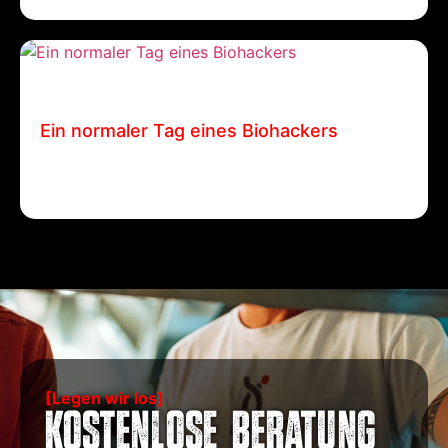
24 Juni, 2024
Patrick Ehrenberger
Ein normaler Tag eines Biohackers
Ein normaler Tag eines Biohackers Patrick
Ehrenberger / 24. Juni…
[Legen wir los]
Kostenlose Beratung