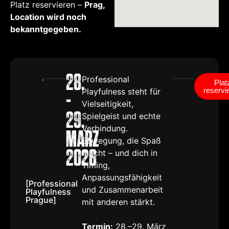
Platz reservieren –
Prag,
Location wird noch
bekanntgegeben.
28.
Professional
Plat
reservi
Playfulness steht für
-
Vielseitigkeit,
29.
Spielgeist und echte
Verbindung.
Marz
Bewegung, die Spaß
2026
macht – und dich in
Timing,
Anpassungsfähigkeit
[Professional
und Zusammenarbeit
Playfulness
Prague]
mit anderen stärkt.
Termin:
28.–29. März